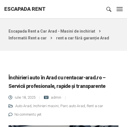
ESCAPADA RENT
Escapada Rent a Car Arad - Masini de inchiriat
Informatii Rent a car
rent a car fără garanție Arad
Închirieri auto în Arad cu rentacar-arad.ro –
Servicii profesionale, rapide și transparente
iulie 18, 2025
admin
Auto Arad
,
Inchirieri masini
,
Parc auto Arad
,
Rent a car
No comments yet