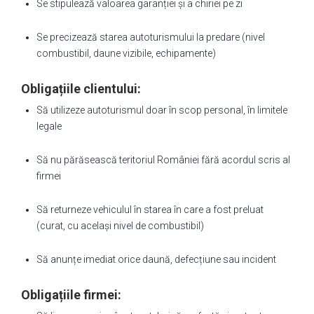
Se stipulează valoarea garanției și a chiriei pe zi
Se precizează starea autoturismului la predare (nivel
combustibil, daune vizibile, echipamente)
Obligațiile clientului:
Să utilizeze autoturismul doar în scop personal, în limitele
legale
Să nu părăsească teritoriul României fără acordul scris al
firmei
Să returneze vehiculul în starea în care a fost preluat
(curat, cu același nivel de combustibil)
Să anunțe imediat orice daună, defecțiune sau incident
Obligațiile firmei: