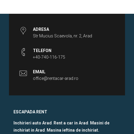
ADRESA
Str Mucius Scaevola, nr. 2, Arad
TELEFON
+40-740-116-175
EMAIL
office@rentacar-arad.ro
ESCAPADA RENT
Inchirieri auto Arad
.
Rent a car in Arad
.
Masini de
inchiriat in Arad
.
Masina ieftina de inchiriat.