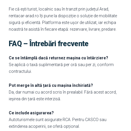
Fie că ești turist, localnic sau în tranzit prin județul Arad,
rentacar-arad.ro îți pune la dispoziție o soluție de mobilitate
sigură și eficientă. Platforma este ușor de utilizat, iar echipa
noastră te asistă în fiecare etapă: rezervare, livrare, predare.
FAQ – Întrebări frecvente
Ce se întâmplă dacă returnez mașina cu întârziere?
Se aplică o taxă suplimentară per oră sau per zi, conform
contractului.
Pot merge în altă țară cu mașina închiriată?
Da, dar numai cu acord scris în prealabil. Fără acest acord,
ieșirea din țară este interzisă.
Ce include asigurarea?
Autoturismele sunt asigurate RCA. Pentru CASCO sau
extinderea acoperirii, se oferă opțional.