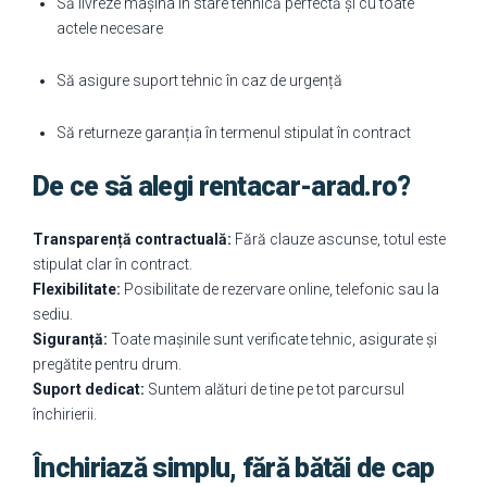
Să livreze mașina în stare tehnică perfectă și cu toate
actele necesare
Să asigure suport tehnic în caz de urgență
Să returneze garanția în termenul stipulat în contract
De ce să alegi rentacar-arad.ro?
Transparență contractuală:
Fără clauze ascunse, totul este
stipulat clar în contract.
Flexibilitate:
Posibilitate de rezervare online, telefonic sau la
sediu.
Siguranță:
Toate mașinile sunt verificate tehnic, asigurate și
pregătite pentru drum.
Suport dedicat:
Suntem alături de tine pe tot parcursul
închirierii.
Închiriază simplu, fără bătăi de cap