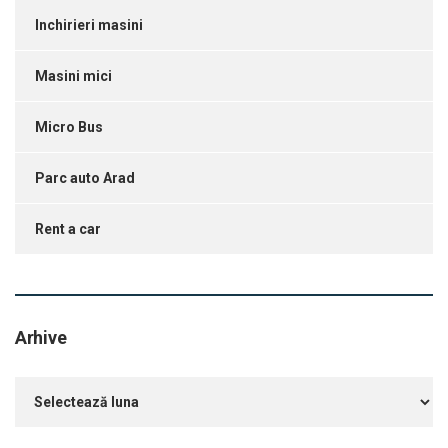
Inchirieri masini
Masini mici
Micro Bus
Parc auto Arad
Rent a car
Arhive
Arhive