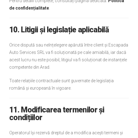
Pentru detalii complete, consultați pagina dedicată:
Politica
de confidențialitate
.
10. Litigii și legislație aplicabilă
Orice dispută sau neînțelegere apărută între client și Escapada
Auto Services SRL va fi soluționată pe cale amiabilă, iar dacă
acest lucru nu este posibil, litigiul va fi soluționat de instanțele
competente din Arad.
Toate relațiile contractuale sunt guvernate de legislația
română și europeană în vigoare.
11. Modificarea termenilor și
condițiilor
Operatorul își rezervă dreptul de a modifica acești termeni și