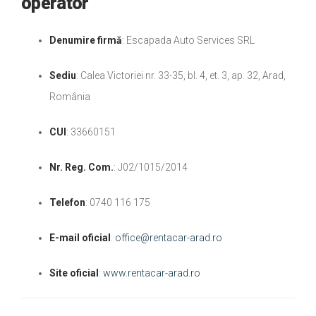
operator
Denumire firmă
: Escapada Auto Services SRL
Sediu
: Calea Victoriei nr. 33-35, bl. 4, et. 3, ap. 32, Arad,
România
CUI
: 33660151
Nr. Reg. Com.
: J02/1015/2014
Telefon
: 0740 116 175
E-mail oficial
:
office@rentacar-arad.ro
Site oficial
:
www.rentacar-arad.ro