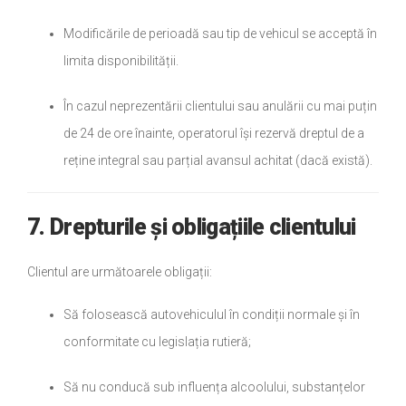
Modificările de perioadă sau tip de vehicul se acceptă în
limita disponibilității.
În cazul neprezentării clientului sau anulării cu mai puțin
de 24 de ore înainte, operatorul își rezervă dreptul de a
reține integral sau parțial avansul achitat (dacă există).
7. Drepturile și obligațiile clientului
Clientul are următoarele obligații:
Să folosească autovehiculul în condiții normale și în
conformitate cu legislația rutieră;
Să nu conducă sub influența alcoolului, substanțelor