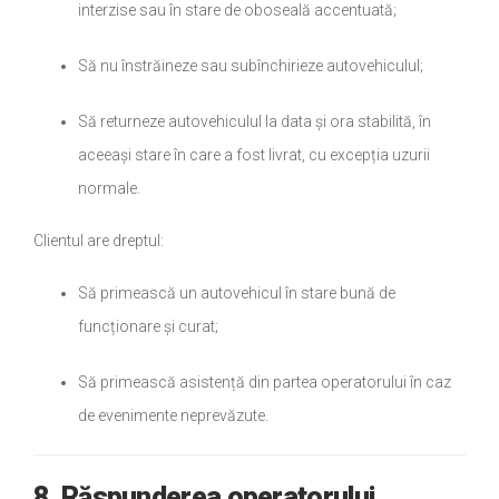
interzise sau în stare de oboseală accentuată;
Să nu înstrăineze sau subînchirieze autovehiculul;
Să returneze autovehiculul la data și ora stabilită, în
aceeași stare în care a fost livrat, cu excepția uzurii
normale.
Clientul are dreptul:
Să primească un autovehicul în stare bună de
funcționare și curat;
Să primească asistență din partea operatorului în caz
de evenimente neprevăzute.
8. Răspunderea operatorului