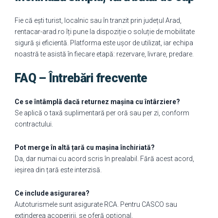
Fie că ești turist, localnic sau în tranzit prin județul Arad,
rentacar-arad.ro îți pune la dispoziție o soluție de mobilitate
sigură și eficientă. Platforma este ușor de utilizat, iar echipa
noastră te asistă în fiecare etapă: rezervare, livrare, predare.
FAQ – Întrebări frecvente
Ce se întâmplă dacă returnez mașina cu întârziere?
Se aplică o taxă suplimentară per oră sau per zi, conform
contractului.
Pot merge în altă țară cu mașina închiriată?
Da, dar numai cu acord scris în prealabil. Fără acest acord,
ieșirea din țară este interzisă.
Ce include asigurarea?
Autoturismele sunt asigurate RCA. Pentru CASCO sau
extinderea acoperirii, se oferă opțional.