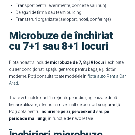
Transport pentru evenimente, concerte sau nunți
Delegări de firmă sau team building
Transferuri organizate (aeroport, hotel, conferințe)
Microbuze de închiriat
cu 7+1 sau 8+1 locuri
Flota noastră include
microbuze de 7, 8 și 9 locuri
, echipate
cu aer condiționat, spațiu generos pentru bagaje și dotări
moderne. Poți consulta toate modelele în
flota auto Rent a Car
Arad
.
Toate vehiculele sunt întreținute periodic și igienizate după
fiecare utilizare, oferind un nivel înalt de confort și siguranță.
Poți opta pentru
închiriere pe zi
,
pe weekend
sau
pe
perioade mai lungi
, în funcție de nevoile tale.
Închirieri microbuze