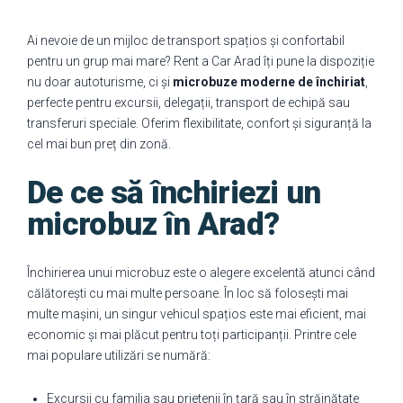
Ai nevoie de un mijloc de transport spațios și confortabil
pentru un grup mai mare? Rent a Car Arad îți pune la dispoziție
nu doar autoturisme, ci și
microbuze moderne de închiriat
,
perfecte pentru excursii, delegații, transport de echipă sau
transferuri speciale. Oferim flexibilitate, confort și siguranță la
cel mai bun preț din zonă.
De ce să închiriezi un
microbuz în Arad?
Închirierea unui microbuz este o alegere excelentă atunci când
călătorești cu mai multe persoane. În loc să folosești mai
multe mașini, un singur vehicul spațios este mai eficient, mai
economic și mai plăcut pentru toți participanții. Printre cele
mai populare utilizări se numără:
Excursii cu familia sau prietenii în țară sau în străinătate