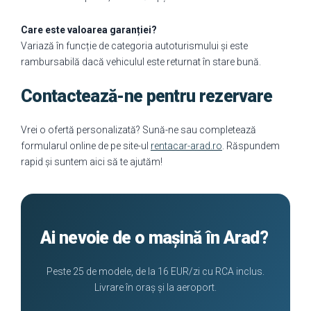
Care este valoarea garanției?
Variază în funcție de categoria autoturismului și este
rambursabilă dacă vehiculul este returnat în stare bună.
Contactează-ne pentru rezervare
Vrei o ofertă personalizată? Sună-ne sau completează
formularul online de pe site-ul
rentacar-arad.ro
. Răspundem
rapid și suntem aici să te ajutăm!
Ai nevoie de o mașină în Arad?
Peste 25 de modele, de la 16 EUR/zi cu RCA inclus.
Livrare în oraș și la aeroport.