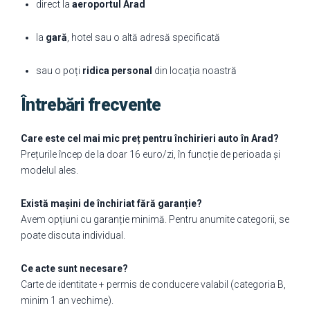
direct la
aeroportul Arad
la
gară
, hotel sau o altă adresă specificată
sau o poți
ridica personal
din locația noastră
Întrebări frecvente
Care este cel mai mic preț pentru închirieri auto în Arad?
Prețurile încep de la doar 16 euro/zi, în funcție de perioada și
modelul ales.
Există mașini de închiriat fără garanție?
Avem opțiuni cu garanție minimă. Pentru anumite categorii, se
poate discuta individual.
Ce acte sunt necesare?
Carte de identitate + permis de conducere valabil (categoria B,
minim 1 an vechime).