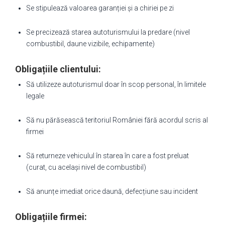
Se stipulează valoarea garanției și a chiriei pe zi
Se precizează starea autoturismului la predare (nivel
combustibil, daune vizibile, echipamente)
Obligațiile clientului:
Să utilizeze autoturismul doar în scop personal, în limitele
legale
Să nu părăsească teritoriul României fără acordul scris al
firmei
Să returneze vehiculul în starea în care a fost preluat
(curat, cu același nivel de combustibil)
Să anunțe imediat orice daună, defecțiune sau incident
Obligațiile firmei: