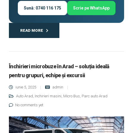
Sună: 0740 116 175
Scrie pe WhatsApp
READ MORE
Închirieri microbuze în Arad – soluția ideală
pentru grupuri, echipe și excursii
iunie 5, 2025
admin
Auto Arad
,
Inchirieri masini
,
Micro Bus
,
Parc auto Arad
No comments yet