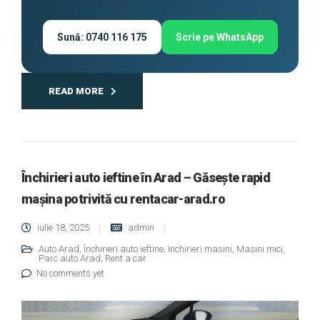
Sună: 0740 116 175
Scrie pe WhatsApp
READ MORE
Închirieri auto ieftine în Arad – Găsește rapid
mașina potrivită cu rentacar-arad.ro
iulie 18, 2025
admin
Auto Arad
,
Închirieri auto ieftine
,
Inchirieri masini
,
Masini mici
,
Parc auto Arad
,
Rent a car
No comments yet