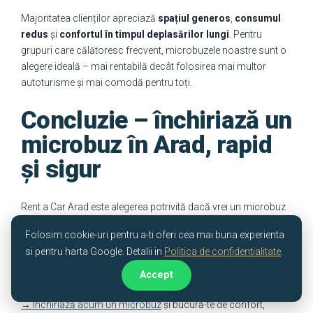
Majoritatea clienților apreciază
spațiul generos
,
consumul
redus
și
confortul în timpul deplasărilor lungi
. Pentru
grupuri care călătoresc frecvent, microbuzele noastre sunt o
alegere ideală – mai rentabilă decât folosirea mai multor
autoturisme și mai comodă pentru toți.
Concluzie – închiriază un
microbuz în Arad, rapid
și sigur
Rent a Car Arad este alegerea potrivită dacă vrei un microbuz
fiabil pentru călătorii de grup. Cu tarife competitive, servicii
Folosim cookie-uri pentru a-ti oferi cea mai buna experienta
rapide și suport real, suntem partenerul tău de încredere în
si pentru harta Google. Detalii in
Politica de confidentialitate
.
Arad. Alege mobilitatea fără stres, indiferent dacă organizezi o
excursie sau o deplasare de business.
Accept
→ Închiriază acum un microbuz
și bucură-te de confort,