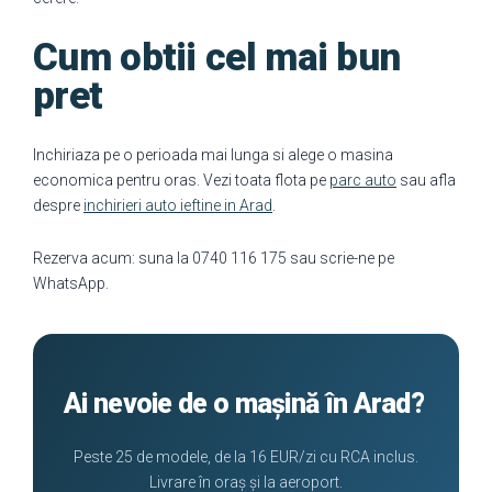
Cum obtii cel mai bun
pret
Inchiriaza pe o perioada mai lunga si alege o masina
economica pentru oras. Vezi toata flota pe
parc auto
sau afla
despre
inchirieri auto ieftine in Arad
.
Rezerva acum: suna la 0740 116 175 sau scrie-ne pe
WhatsApp.
Ai nevoie de o mașină în Arad?
Peste 25 de modele, de la 16 EUR/zi cu RCA inclus.
Livrare în oraș și la aeroport.