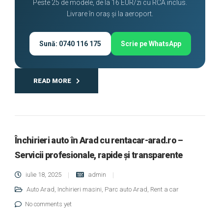
Peste 25 de modele, de la 16 EUR/zi cu RCA inclus.
Livrare în oraș și la aeroport.
Sună: 0740 116 175
Scrie pe WhatsApp
READ MORE
Închirieri auto în Arad cu rentacar-arad.ro –
Servicii profesionale, rapide și transparente
iulie 18, 2025
admin
Auto Arad
,
Inchirieri masini
,
Parc auto Arad
,
Rent a car
No comments yet