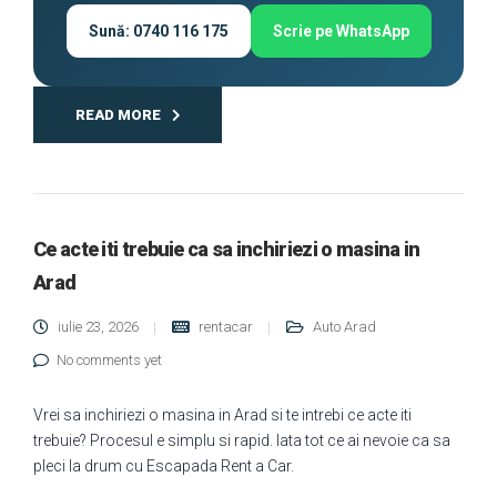
Sună: 0740 116 175
Scrie pe WhatsApp
READ MORE
Ce acte iti trebuie ca sa inchiriezi o masina in
Arad
iulie 23, 2026
rentacar
Auto Arad
No comments yet
Vrei sa inchiriezi o masina in Arad si te intrebi ce acte iti
trebuie? Procesul e simplu si rapid. Iata tot ce ai nevoie ca sa
pleci la drum cu Escapada Rent a Car.