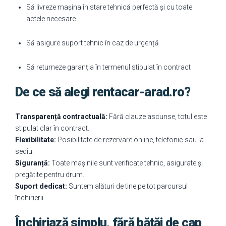
Să livreze mașina în stare tehnică perfectă și cu toate
actele necesare
Să asigure suport tehnic în caz de urgență
Să returneze garanția în termenul stipulat în contract
De ce să alegi rentacar-arad.ro?
Transparență contractuală:
Fără clauze ascunse, totul este
stipulat clar în contract.
Flexibilitate:
Posibilitate de rezervare online, telefonic sau la
sediu.
Siguranță:
Toate mașinile sunt verificate tehnic, asigurate și
pregătite pentru drum.
Suport dedicat:
Suntem alături de tine pe tot parcursul
închirierii.
Închiriază simplu, fără bătăi de cap