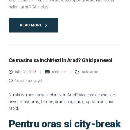
€/zi, ce acte îți trebuie, livrare la Aeroportul Arad, kilometraj
nelimitat și RCA inclus.
READ MORE
Ce masina sa inchiriezi in Arad? Ghid pe nevoi
iulie 23, 2026
rentacar
Auto Arad
No comments yet
Nu stii ce masina sa inchiriezi in Arad? Alegerea depinde de
nevoile tale: oras, familie, drum lung sau grup. Iata un ghid
rapid.
Pentru oras si city-break