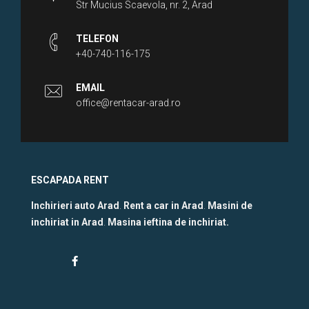
Str Mucius Scaevola, nr. 2, Arad
TELEFON
+40-740-116-175
EMAIL
office@rentacar-arad.ro
ESCAPADA RENT
Inchirieri auto Arad
.
Rent a car in Arad
.
Masini de
inchiriat in Arad
.
Masina ieftina de inchiriat.