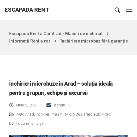
ESCAPADA RENT
Escapada Rent a Car Arad - Masini de inchiriat
Informatii Rent a car
închiriere microbuz fără garanție
Închirieri microbuze în Arad – soluția ideală
pentru grupuri, echipe și excursii
iunie 5, 2025
admin
Auto Arad
,
Inchirieri masini
,
Micro Bus
,
Parc auto Arad
No comments yet