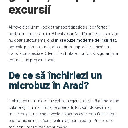
excursii
Ai nevoie de un mijloc de transport spațios și confortabil
pentru un grup mai mare? Rent a Car Arad îți pune la dispoziție
nu doar autoturisme, ci și
microbuze moderne de închiriat
,
perfecte pentru excursii, delegații, transport de echipă sau
transferuri speciale. Oferim flexibilitate, confort și siguranță la
cel mai bun preț din zonă.
De ce să închiriezi un
microbuz în Arad?
Închirierea unui microbuz este o alegere excelentă atunci când
călătorești cu mai multe persoane. În loc să folosești mai
multe mașini, un singur vehicul spațios este mai eficient, mai
economic și mai plăcut pentru toți participanții. Printre cele
mai populare utilizări se numără: