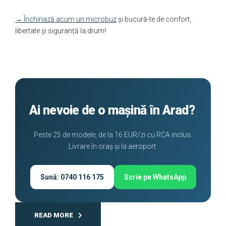
→ Închiriază acum un microbuz
și bucură-te de confort,
libertate și siguranță la drum!
Ai nevoie de o mașină în Arad?
Peste 25 de modele, de la 16 EUR/zi cu RCA inclus.
Livrare în oraș și la aeroport.
Sună: 0740 116 175
Scrie pe WhatsApp
READ MORE