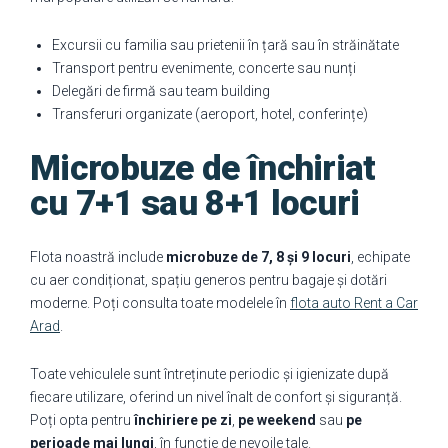
Excursii cu familia sau prietenii în țară sau în străinătate
Transport pentru evenimente, concerte sau nunți
Delegări de firmă sau team building
Transferuri organizate (aeroport, hotel, conferințe)
Microbuze de închiriat
cu 7+1 sau 8+1 locuri
Flota noastră include
microbuze de 7, 8 și 9 locuri
, echipate
cu aer condiționat, spațiu generos pentru bagaje și dotări
moderne. Poți consulta toate modelele în
flota auto Rent a Car
Arad
.
Toate vehiculele sunt întreținute periodic și igienizate după
fiecare utilizare, oferind un nivel înalt de confort și siguranță.
Poți opta pentru
închiriere pe zi
,
pe weekend
sau
pe
perioade mai lungi
, în funcție de nevoile tale.